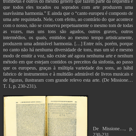
trombetas e outros do mesmo género que fazem parte da orquestra e
que todos eles tocados ou soprados com arte produzem uma
suavíssima harmonia.” E ainda que o “canto europeu é composto de
uma arte requintada. Nele, com efeito, ao contrário do que acontece
com o nosso, não se conserva perpetuamente o mesmo tom de todas
as vozes, mas uns tons são agudos, outros graves, outros
intermédios, os quais, emitidos ao mesmo tempo artisticamente,
produzem uma admirável harmonia. […] Entre nós, porém, porque
no canto não há nenhuma diversidade de tons, mas um só e mesmo
modo de emitir a voz, não existe até agora nenhuma arte e nenhum
método em que estejam contidos os preceitos da sinfonia, ao passo
que os europeus, graças à múltipla variedade dos sons, ao hábil
fabrico de instrumentos e à multidão admirável de livros musicais e
de figuras, ilustraram com grande relevo esta arte. (De Missione…
T. 1, p. 230-231).
De Missione…, p.
230-231