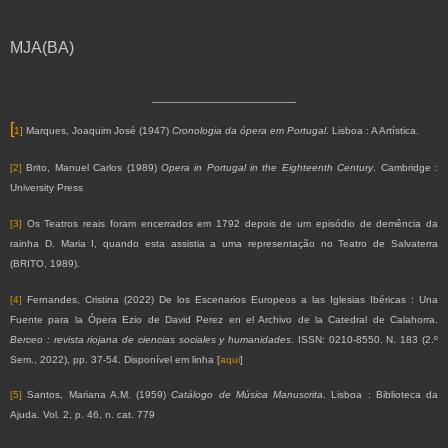
MJA(BA)
[
1]
Marques, Joaquim José (1947)
Cronologia da ópera em Portugal
. Lisboa : A Artística.
[2]
Brito, Manuel Carlos (1989)
Opera in Portugal in the Eighteenth Century
. Cambridge :
University Press
[3]
Os Teatros reais foram encerrados em 1792 depois de um episódio de demência da
rainha D. Maria I, quando esta assistia a uma representação no Teatro de Salvaterra
(BRITO, 1989).
[4]
Fernandes, Cristina (2022) De los Escenarios Europeos a las Iglesias Ibéricas : Una
Fuente para la Ópera Ezio de David Perez en el Archivo de la Catedral de Calahorra.
Berceo : revista riojana de ciencias sociales y humanidades
. ISSN: 0210-8550. N. 183 (2.º
Sem., 2022), pp. 37-54. Disponível em linha [
aqui
]
[5]
Santos, Mariana A.M. (1959)
Catálogo de Música Manuscrita
. Lisboa : Biblioteca da
Ajuda. Vol. 2, p. 46, n. cat. 779