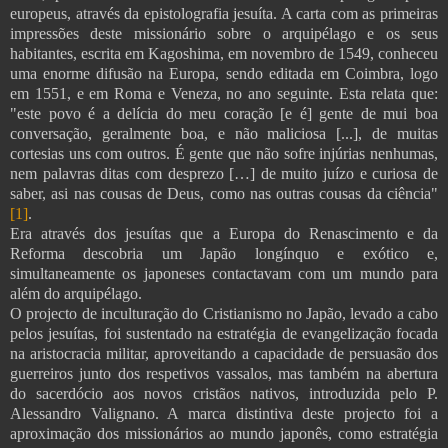
europeus, através da epistolografia jesuíta. A carta com as primeiras
impressões deste missionário sobre o arquipélago e os seus
habitantes, escrita em Kagoshima, em novembro de 1549, conheceu
uma enorme difusão na Europa, sendo editada em Coimbra, logo
em 1551, e em Roma e Veneza, no ano seguinte. Esta relata que:
"este povo é a delícia do meu coração [e é] gente de mui boa
conversação, geralmente boa, e não maliciosa [...], de muitas
cortesias uns com outros. É gente que não sofre injúrias nenhumas,
nem palavras ditas com desprezo […] de muito juízo e curiosa de
saber, asi nas cousas de Deus, como nas outras cousas da ciência"
[1]
.
Era através dos jesuítas que a Europa do Renascimento e da
Reforma descobria um Japão longínquo e exótico e,
simultaneamente os japoneses contactavam com um mundo para
além do arquipélago.
O projecto de inculturação do Cristianismo no Japão, levado a cabo
pelos jesuítas, foi sustentado na estratégia de evangelização focada
na aristocracia militar, aproveitando a capacidade de persuasão dos
guerreiros junto dos respetivos vassalos, mas também na abertura
do sacerdócio aos novos cristãos nativos, introduzida pelo P.
Alessandro Valignano. A marca distintiva deste projecto foi a
aproximação dos missionários ao mundo japonês, como estratégia