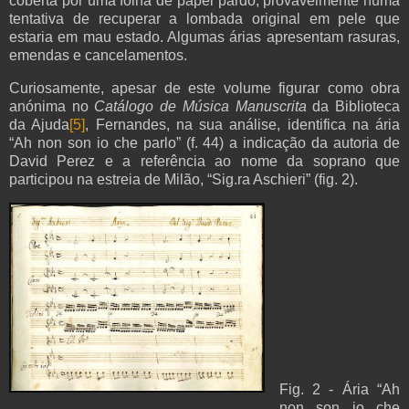
coberta por uma folha de papel pardo, provavelmente numa
tentativa de recuperar a lombada original em pele que
estaria em mau estado. Algumas árias apresentam rasuras,
emendas e cancelamentos.
Curiosamente, apesar de este volume figurar como obra
anónima no
Catálogo de Música Manuscrita
da Biblioteca
da Ajuda
[5]
, Fernandes, na sua análise, identifica na ária
“Ah non son io che parlo” (f. 44) a indicação da autoria de
David Perez e a referência ao nome da soprano que
participou na estreia de Milão, “Sig.ra Aschieri” (fig. 2).
Fig.
2
- Ária “Ah
non son io che