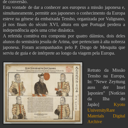
de conversão.
Esta vontade de dar a conhecer aos europeus a missão japonesa e,
simultaneamente, permitir aos japoneses o conhecimento da Europa
esteve na génese da embaixada Tensho, organizada por Valignano,
já nos finais do século XVI, altura em que Portugal perdera a
independência após uma crise dinástica.
A referida comitiva era composta por quatro dáimios, dois deles
alunos do seminário jesuíta de Arima, que pertenciam à alta nobreza
japonesa. Foram acompanhados pelo P. Diogo de Mesquita que
serviu de guia e de intérprete ao longo da viagem pela Europa.
Retrato da Missão
Tensho na Europa,
In: "Newe Zeyttung
auss der Insel
]aponien" [Notícias
da Ilha do
Japão]
Kyoto
UniversityRare
Materials Digital
Archive