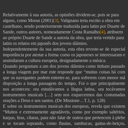
Relativamente à sua autoria, as opiniões dividem-se, pois se para
alguns, como Moran (2001)
[3]
, Valignano teria escrito a obra em
castelhano, sendo posteriormente traduzida para latim por Duarte de
Sande, outros autores, nomeadamente Costa Ramalho
[4]
, atribuem
ao próprio Duarte de Sande a autoria da obra, que teria vertido para
latim os relatos em japonês dos jovens dáimios.
Independentemente da sua autoria, esta obra reveste-se de especial
importância por atestar a forma como os japoneses se interessaram e
assimilaram a cultura europeia, designadamente a música.
Quando perguntam a um dos jovens dáimios como tinham passado
a longa viagem por mar este responde que “muitas coisas há com
que os navegantes podem entreter-se, para sofrerem com menor má
disposição a longa passagem do tempo. Foi o que principalmente
nos aconteceu: ora estudávamos a língua latina, ora tocávamos
instrumentos musicais […] sem nos esquecermos das costumadas
orações a Deus e aos santos. (De Missione…T.1, p. 128)
E sobre os instrumentos musicais dos europeus, revela que existem
“Muitos e extremamente agradáveis, como por exemplo saltérios,
harpas, liras, cítaras, para não falar de outros que pertencem à plebe
e se tocam soprando, como flautas, sambucas, gaitas-de-beiços,