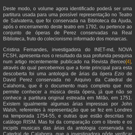
Deste modo, o volume agora identificado poderá ser uma
partitura usada para uma possível representação no Teatro
de Salvaterra, que foi conservada na Biblioteca da Ajuda,
após o encerramento deste teatro em 1792, ou pertence ao
conjunto de óperas de Perez conservadas na Real
Biblioteca, fruto do colecionismo informado dos monarcas.
Cristina Fernan
des, investigadora do INET-md, NOVA
FCSH, apresenta-nos o resultado da sua profunda pesquisa
num artigo recentemente publicado na Revista
Berceo
[4]
,
através do qual percebemos que a fonte principal para esta
descoberta foi uma antologia de árias da ópera
Ezio
de
David Perez conservada no Arquivo da Catedral de
Calahorra, que é o documento mais completo que nos
permite conhecer a música desta ópera, já que não se
conhece a partitura original estreada em Milão, em 1751.
Existem igualmente algumas árias impressas por John
Walsh, referentes à representação que se fez em Londres
na temporada 1754-55, e outras que estão descritas no
catálogo RISM. Mas foi da comparação com o libreto e os
incipits musicais das árias da antologia conservada na
Catedral de Calahorra, que a investigadora pôde verificar