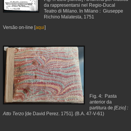
da rappresentarsi nel Regio-Ducal
Teatro di Milano. In Milano : Giuseppe
Richino Malatesta, 1751
Versão on-line [
aqui
]
Fig. 4:
Pasta
anterior da
partitura de
[Ezio] :
Atto Terzo
[de David Perez. 1751]. (B.A
. 47-V-61)