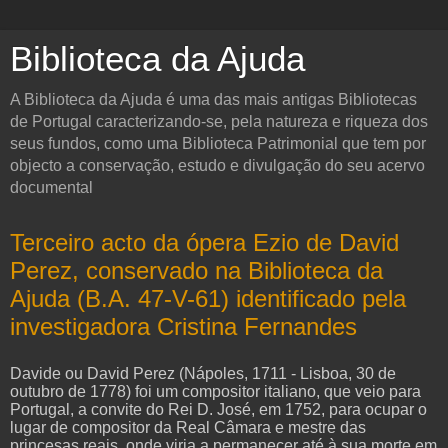
Biblioteca da Ajuda
A Biblioteca da Ajuda é uma das mais antigas Bibliotecas
de Portugal caracterizando-se, pela natureza e riqueza dos
seus fundos, como uma Biblioteca Patrimonial que tem por
objecto a conservação, estudo e divulgação do seu acervo
documental
Terceiro acto da ópera Ezio de David
Perez, conservado na Biblioteca da
Ajuda (B.A. 47-V-61) identificado pela
investigadora Cristina Fernandes
Davide ou David Perez (
Nápoles
,
1711
-
Lisboa
,
30 de
outubro
de
1778
) foi um
compositor
italiano
, que veio para
Portugal, a convite do Rei D. José, em 1752, para ocupar o
lugar de compositor da Real Câmara e mestre das
princesas reais, onde viria a permanecer até à sua morte em