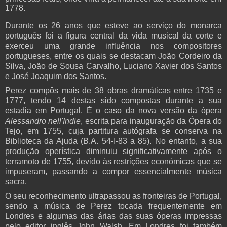
1778
.
Durante os 26 anos que esteve ao serviço do monarca
português foi a figura central da vida musical da corte e
exerceu uma grande influência nos compositores
portugueses, entre os quais se destacam João Cordeiro da
Silva, João de Sousa Carvalho, Luciano Xavier dos Santos
e José Joaquim dos Santos.
Perez compôs mais de 38 obras dramáticas entre 1735 e
1777, tendo 14 destas sido compostas durante a sua
estadia em Portugal. É o caso da nova versão da ópera
Alessandro nell'Indie
, escrita para inauguração da Ópera do
Tejo, em 1755, cuja partitura autógrafa se conserva na
Biblioteca da Ajuda (B.A. 54-I-83 a 85). No entanto, a sua
produção operística diminuiu significativamente após o
terramoto de 1755, devido às restrições económicas que se
impuseram, passando a compor essencialmente música
sacra.
O seu reconhecimento ultrapassou as fronteiras de Portugal,
sendo a música de Perez tocada frequentemente em
Londres e algumas das árias das suas óperas impressas
pelo editor inglês John Walsh. Em Londres foi também