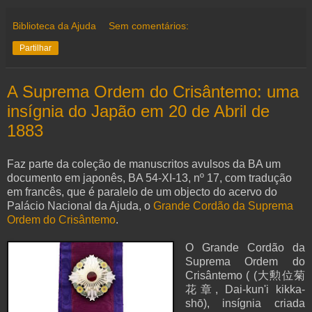
Biblioteca da Ajuda
Sem comentários:
Partilhar
A Suprema Ordem do Crisântemo: uma
insígnia do Japão em 20 de Abril de
1883
Faz parte da coleção de manuscritos avulsos da BA um
documento em japonês, BA 54-XI-13, nº 17, com tradução
em francês, que é paralelo de um objecto do acervo do
Palácio Nacional da Ajuda, o
Grande Cordão da Suprema
Ordem do Crisântemo
.
O Grande Cordão da
Suprema Ordem do
Crisântemo ( (大勲位菊
花章, Dai-kun'i kikka-
shō), insígnia criada