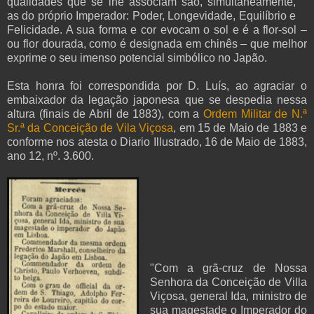
qualidades que se lhe associam são, simultaneamente,
as do próprio Imperador: Poder, Longevidade, Equilíbrio e
Felicidade. A sua forma e cor evocam o sol e é a flor-sol –
ou flor dourada, como é designada em chinês – que melhor
exprime o seu imenso potencial simbólico no Japão.
Esta honra foi correspondida por D. Luís, ao agraciar o
embaixador da legação japonesa que se despedia nessa
altura (finais de Abril de 1883), com a
Ordem Militar de N.ª
Sr.ª da Conceição de Vila Viçosa
, em 15 de Maio de 1883 e
conforme nos atesta o Diario Illustrado, 16 de Maio de 1883,
ano 12, nº. 3.600.
"Com a grã-cruz de Nossa
Senhora da Conceição de Villa
Viçosa, general Ida, ministro de
sua magestade o Imperador do