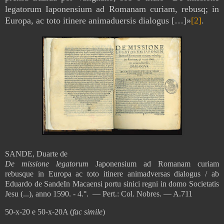
legatorum Iaponensium ad Romanam curiam, rebusq; in
Europa, ac toto itinere animaduersis dialogus […]»
[2]
.
SANDE, Duarte de
De missione legatorum
Japonensium ad Romanam curiam
rebusque in Europa ac toto itinere animadversas dialogus / ab
Eduardo de SandeIn Macaensi portu sinici regni in domo Societatis
Jesu (...), anno 1590. - 4.°. — Pert.: Col. Nobres. — A.711
50-x-20 e 50-x-20A (
fac simile
)