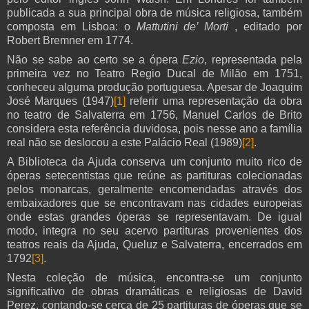
publicada a sua principal obra de música religiosa, também
composta em Lisboa:
o
Mattutini de’ Morti
, editado por
Robert Bremner em 1774.
Não se sabe ao certo se a ópera
Ezio
, representada pela
primeira vez no Teatro Regio Ducal de Milão em 1751,
conheceu alguma produção portuguesa. Apesar de Joaquim
José Marques (1947)
[1]
referir uma representação da obra
no teatro de Salvaterra em 1756, Manuel Carlos de Brito
considera esta referência duvidosa, pois nesse ano a família
real não se deslocou a este Palácio Real (1989)
[2]
.
A Biblioteca da Ajuda conserva um conjunto muito rico de
óperas setecentistas que reúne as partituras colecionadas
pelos monarcas, geralmente encomendadas através dos
embaixadores que se encontravam nas cidades europeias
onde estas grandes óperas se representavam. De igual
modo, integra no seu acervo partituras provenientes dos
teatros reais da Ajuda, Queluz e Salvaterra, encerrados em
1792
[3]
.
Nesta coleção de música, encontra-se um conjunto
significativo de obras dramáticas e religiosas de David
Perez, contando-se cerca de 25 partituras de óperas que se