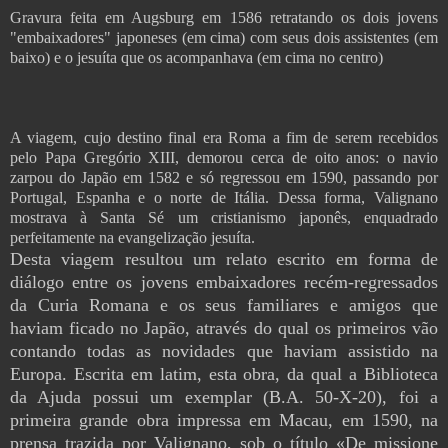
Gravura feita em Augsburg em 1586
retratando os dois jovens
"embaixadores" japoneses (em cima) com seus dois assistentes (em
baixo) e o jesuíta que os acompanhava (em cima no centro)
A viagem, cujo destino final era Roma a fim de serem recebidos
pelo Papa Gregório XIII, demorou cerca de oito anos: o navio
zarpou do Japão em 1582 e só regressou em 1590, passando por
Portugal, Espanha e o norte de Itália. Dessa forma, Valignano
mostrava à Santa Sé um cristianismo japonês, enquadrado
perfeitamente na evangelização jesuíta.
Desta viagem resultou um relato escrito em forma de
diálogo entre os jovens embaixadores recém-regressados
da Curia Romana e os seus familiares e amigos que
haviam ficado no Japão, através do qual os primeiros vão
contando todas as novidades que haviam assistido na
Europa. Escrita em latim, esta obra, da qual a Biblioteca
da Ajuda possui um exemplar (B.A. 50-X-20), foi a
primeira grande obra impressa em Macau, em 1590, na
prensa trazida por Valignano, sob o título «De missione