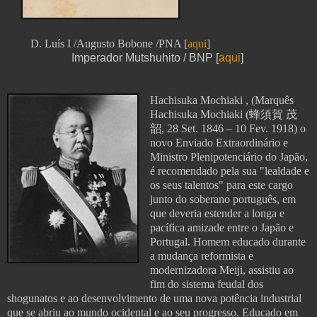
D. Luís I /Augusto Bobone /PNA [
aqui
]
Imperador Mutshuhito /
BNP [
aqui
]
Hachisuka Mochiaki , (Marquês
Hachisuka Mochiaki (蜂須賀 茂
韶, 28 Set. 1846 – 10 Fev. 1918) o
novo Enviado Extraordinário e
Ministro Plenipotenciário do Japão,
é recomendado pela sua "lealdade e
os seus talentos" para este cargo
junto do soberano português, em
que deveria estender a longa e
pacífica amizade entre o Japão e
Portugal. Homem educado durante
a mudança reformista e
modernizadora Meiji, assistiu ao
fim do sistema feudal dos
shogunatos e ao desenvolvimento de uma nova potência industrial
que se abriu ao mundo ocidental e ao seu progresso. Educado em