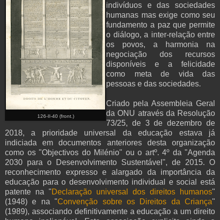
indivíduos e das sociedades
humanas mas exige como seu
fundamento a paz que permite
o diálogo, a inter-relação entre
os povos, a harmonia na
negociação dos recursos
disponíveis e a felicidade
como meta de vida das
pessoas e das sociedades.
Criado pela Assembleia Geral
da ONU através da Resolução
126-II-40 (front.)
73/25, de 3 de dezembro de
2018, a prioridade universal da educação estava já
indiciada em documentos anteriores desta organização
como os "Objectivos do Milénio" ou o artº. 4º da "Agenda
2030 para o Desenvolvimento Sustentável", de 2015. O
reconhecimento expresso e alargado da importância da
educação para o desenvolvimento individual e social está
patente na "
Declaração universal dos direitos humanos
"
(1948) e na "
Convenção sobre os Direitos da Criança
"
(1989), associando definitivamente a educação a um direito