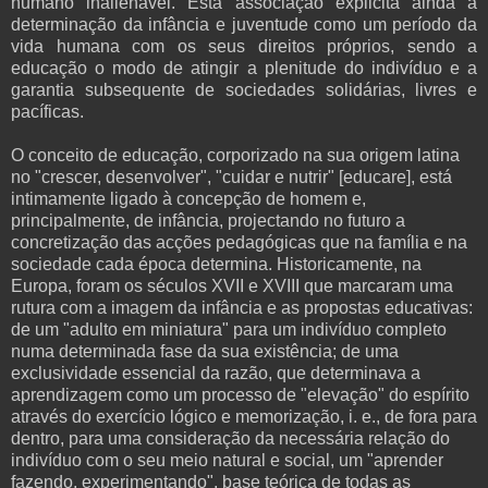
humano inalienável. Esta associação explicita ainda a
determinação da infância e juventude como um período da
vida humana com os seus direitos próprios, sendo a
educação o modo de atingir a plenitude do indivíduo e a
garantia subsequente de sociedades solidárias, livres e
pacíficas.
O conceito de educação, corporizado na sua origem latina
no "crescer, desenvolver", "cuidar e nutrir" [educare], está
intimamente ligado à concepção de homem e,
principalmente, de infância, projectando no futuro a
concretização das acções pedagógicas que na família e na
sociedade cada época determina. Historicamente, na
Europa, foram os séculos XVII e XVIII que marcaram uma
rutura com a imagem da infância e as propostas educativas:
de um "adulto em miniatura" para um indivíduo completo
numa determinada fase da sua existência; de uma
exclusividade essencial da razão, que determinava a
aprendizagem como um processo de "elevação" do espírito
através do exercício lógico e memorização, i. e., de fora para
dentro, para uma consideração da necessária relação do
indivíduo com o seu meio natural e social, um "aprender
fazendo, experimentando", base teórica de todas as